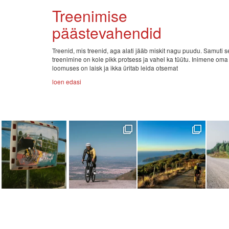
Treenimise
päästevahendid
Treenid, mis treenid, aga alati jääb miskit nagu puudu. Samuti 
treenimine on kole pikk protsess ja vahel ka tüütu. Inimene oma
loomuses on laisk ja ikka üritab leida otsemat
loen edasi