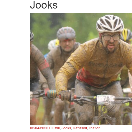
Jooks
02/04/2020
Elustiil
,
Jooks
,
Rattasõit
,
Triatlon