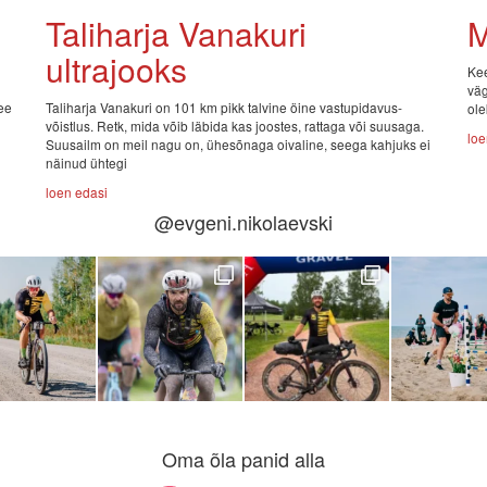
Taliharja Vanakuri
M
ultrajooks
Kee
väg
see
Taliharja Vanakuri on 101 km pikk talvine öine vastupidavus-
ole
võistlus. Retk, mida võib läbida kas joostes, rattaga või suusaga.
loe
Suusailm on meil nagu on, ühesõnaga oivaline, seega kahjuks ei
näinud ühtegi
loen edasi
@evgeni.nikolaevski
Oma õla panid alla