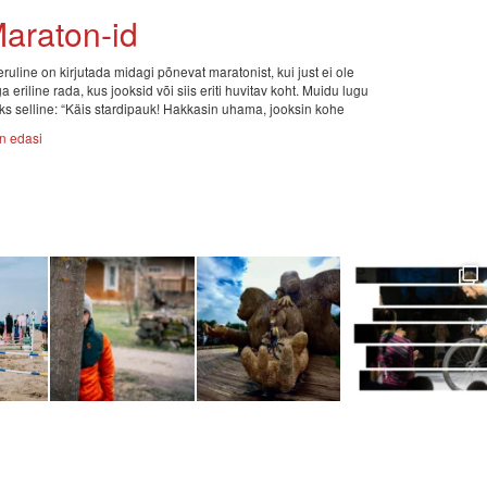
araton-id
ruline on kirjutada midagi põnevat maratonist, kui just ei ole
a eriline rada, kus jooksid või siis eriti huvitav koht. Muidu lugu
ks selline: “Käis stardipauk! Hakkasin uhama, jooksin kohe
n edasi