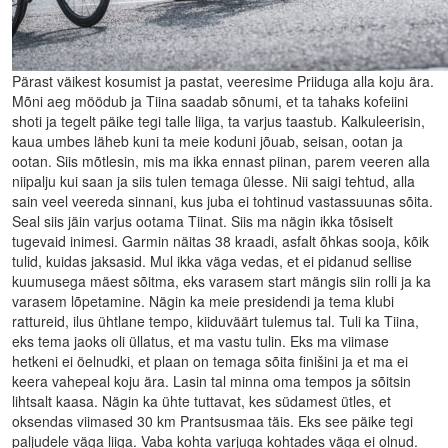
Pärast väikest kosumist ja pastat, veeresime Priiduga alla koju ära.
Mõni aeg möödub ja Tiina saadab sõnumi, et ta tahaks kofeiini
shoti ja tegelt päike tegi talle liiga, ta varjus taastub. Kalkuleerisin,
kaua umbes läheb kuni ta meie koduni jõuab, seisan, ootan ja
ootan. Siis mõtlesin, mis ma ikka ennast piinan, parem veeren alla
niipalju kui saan ja siis tulen temaga ülesse. Nii saigi tehtud, alla
sain veel veereda sinnani, kus juba ei tohtinud vastassuunas sõita.
Seal siis jäin varjus ootama Tiinat. Siis ma nägin ikka tõsiselt
tugevaid inimesi. Garmin näitas 38 kraadi, asfalt õhkas sooja, kõik
tulid, kuidas jaksasid. Mul ikka väga vedas, et ei pidanud sellise
kuumusega mäest sõitma, eks varasem start mängis siin rolli ja ka
varasem lõpetamine. Nägin ka meie presidendi ja tema klubi
rattureid, ilus ühtlane tempo, kiiduväärt tulemus tal. Tuli ka Tiina,
eks tema jaoks oli üllatus, et ma vastu tulin. Eks ma viimase
hetkeni ei öelnudki, et plaan on temaga sõita finišini ja et ma ei
keera vahepeal koju ära. Lasin tal minna oma tempos ja sõitsin
lihtsalt kaasa. Nägin ka ühte tuttavat, kes südamest ütles, et
oksendas viimased 30 km Prantsusmaa täis. Eks see päike tegi
paljudele väga liiga. Vaba kohta varjuga kohtades väga ei olnud.