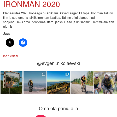
IRONMAN 2020
Planeerides 2020 hooaega oli kõik ilus, kevadlaager, L’Etape, Ironman Tallinn
tiim ja septembris isiklik Ironman Itaalias. Tallinn oligi planeeritud
soojenduseks oma individuaalstardi jaoks. Head ja lihtsat minu lemmikala ehk
ujumist
Jaga:
loen edasi
@evgeni.nikolaevski
Oma õla panid alla