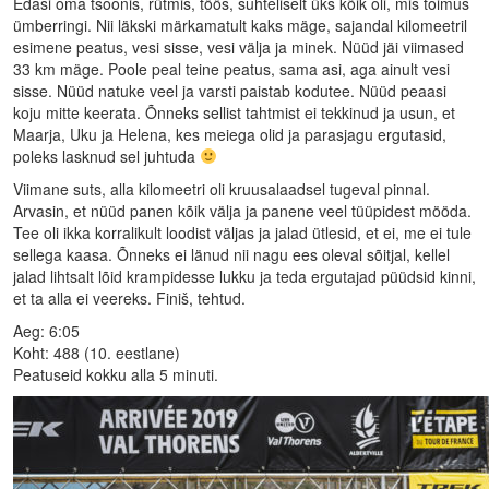
Edasi oma tsoonis, rütmis, töös, suhteliselt üks kõik oli, mis toimus
ümberringi. Nii läkski märkamatult kaks mäge, sajandal kilomeetril
esimene peatus, vesi sisse, vesi välja ja minek. Nüüd jäi viimased
33 km mäge. Poole peal teine peatus, sama asi, aga ainult vesi
sisse. Nüüd natuke veel ja varsti paistab kodutee. Nüüd peaasi
koju mitte keerata. Õnneks sellist tahtmist ei tekkinud ja usun, et
Maarja, Uku ja Helena, kes meiega olid ja parasjagu ergutasid,
poleks lasknud sel juhtuda
Viimane suts, alla kilomeetri oli kruusalaadsel tugeval pinnal.
Arvasin, et nüüd panen kõik välja ja panene veel tüüpidest mööda.
Tee oli ikka korralikult loodist väljas ja jalad ütlesid, et ei, me ei tule
sellega kaasa. Õnneks ei länud nii nagu ees oleval sõitjal, kellel
jalad lihtsalt lõid krampidesse lukku ja teda ergutajad püüdsid kinni,
et ta alla ei veereks. Finiš, tehtud.
Aeg: 6:05
Koht: 488 (10. eestlane)
Peatuseid kokku alla 5 minuti.