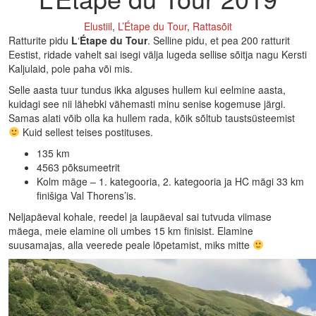
Elustiil
,
L’Étape du Tour
,
Rattasõit
Ratturite pidu
L
‘
Étape du Tour
. Selline pidu, et pea 200 ratturit
Eestist, ridade vahelt sai isegi välja lugeda sellise sõitja nagu Kersti
Kaljulaid, pole paha või mis.
Selle aasta tuur tundus ikka alguses hullem kui eelmine aasta,
kuidagi see nii lähebki vähemasti minu senise kogemuse järgi.
Samas alati võib olla ka hullem rada, kõik sõltub taustsüsteemist
Kuid sellest teises postituses.
135 km
4563 põksumeetrit
Kolm mäge – 1. kategooria, 2. kategooria ja HC mägi 33 km
finišiga Val Thorens’is.
Neljapäeval kohale, reedel ja laupäeval sai tutvuda viimase
mäega, meie elamine oli umbes 15 km finisist. Elamine
suusamajas, alla veerede peale lõpetamist, miks mitte