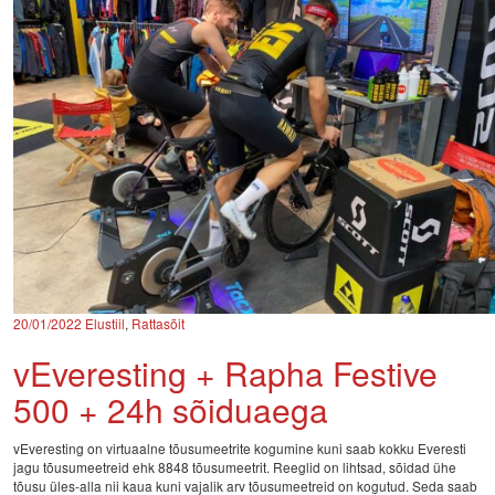
20/01/2022
Elustiil
,
Rattasõit
vEveresting + Rapha Festive
500 + 24h sõiduaega
vEveresting on virtuaalne tõusumeetrite kogumine kuni saab kokku Everesti
jagu tõusumeetreid ehk 8848 tõusumeetrit. Reeglid on lihtsad, sõidad ühe
tõusu üles-alla nii kaua kuni vajalik arv tõusumeetreid on kogutud. Seda saab