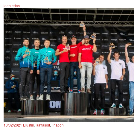
loen edasi
13/02/2021
Elustiil
,
Rattasõit
,
Triatlon