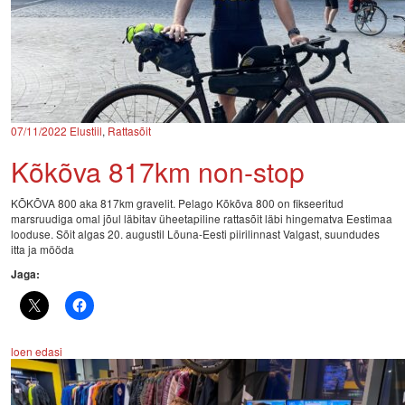
07/11/2022
Elustiil
,
Rattasõit
Kõkõva 817km non-stop
KÕKÕVA 800 aka 817km gravelit. Pelago Kõkõva 800 on fikseeritud
marsruudiga omal jõul läbitav üheetapiline rattasõit läbi hingematva Eestimaa
looduse. Sõit algas 20. augustil Lõuna-Eesti piirilinnast Valgast, suundudes
itta ja mööda
Jaga:
loen edasi