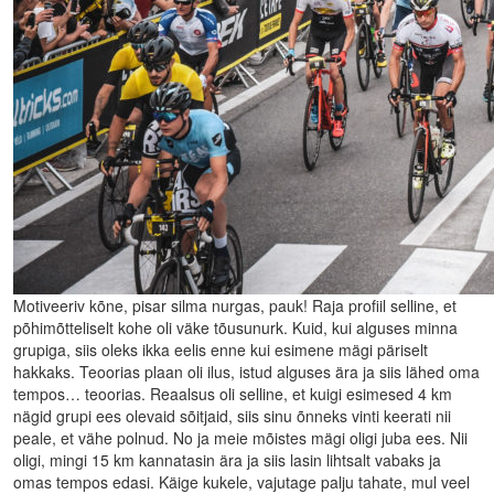
Motiveeriv kõne, pisar silma nurgas, pauk! Raja profiil selline, et
põhimõtteliselt kohe oli väke tõusunurk. Kuid, kui alguses minna
grupiga, siis oleks ikka eelis enne kui esimene mägi päriselt
hakkaks. Teoorias plaan oli ilus, istud alguses ära ja siis lähed oma
tempos… teoorias. Reaalsus oli selline, et kuigi esimesed 4 km
nägid grupi ees olevaid sõitjaid, siis sinu õnneks vinti keerati nii
peale, et vähe polnud. No ja meie mõistes mägi oligi juba ees. Nii
oligi, mingi 15 km kannatasin ära ja siis lasin lihtsalt vabaks ja
omas tempos edasi. Käige kukele, vajutage palju tahate, mul veel