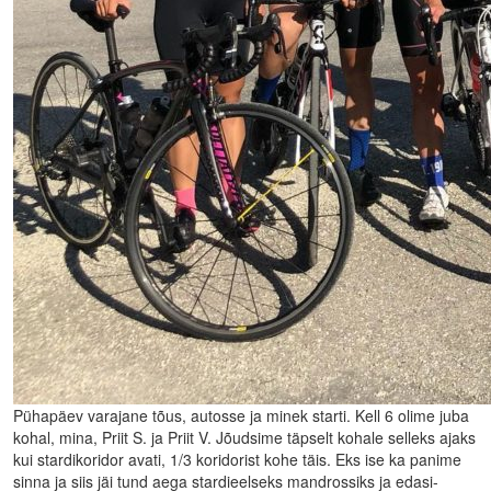
Pühapäev varajane tõus, autosse ja minek starti. Kell 6 olime juba
kohal, mina, Priit S. ja Priit V. Jõudsime täpselt kohale selleks ajaks
kui stardikoridor avati, 1/3 koridorist kohe täis. Eks ise ka panime
sinna ja siis jäi tund aega stardieelseks mandrossiks ja edasi-