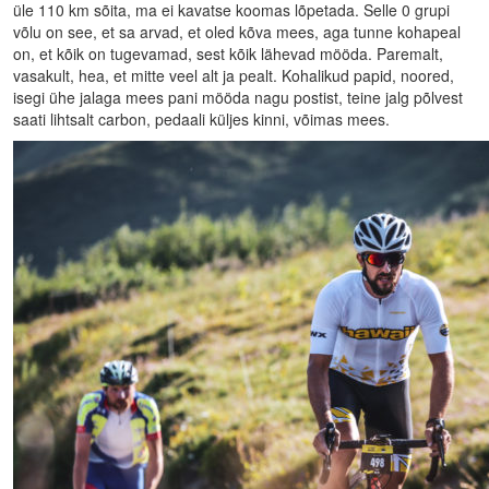
üle 110 km sõita, ma ei kavatse koomas lõpetada. Selle 0 grupi
võlu on see, et sa arvad, et oled kõva mees, aga tunne kohapeal
on, et kõik on tugevamad, sest kõik lähevad mööda. Paremalt,
vasakult, hea, et mitte veel alt ja pealt. Kohalikud papid, noored,
isegi ühe jalaga mees pani mööda nagu postist, teine jalg põlvest
saati lihtsalt carbon, pedaali küljes kinni, võimas mees.